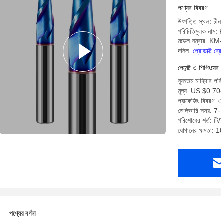
পণ্যের বিবরণ
উৎপত্তি স্থল: চীন
পরিচিতিমুলক নাম
মডেল নম্বার: K
দলিল:
প্রোডাক্ট ব
পেমেন্ট ও শিপিংয়ের 
ন্যূনতম চাহিদার পর
মূল্য: US $0.7
প্যাকেজিং বিবরণ: 
ডেলিভারি সময়: 7-
পরিশোধের শর্ত: টি/ট
যোগানের ক্ষমতা: 
পণ্যের বর্ণনা