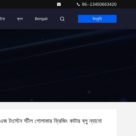
86--13450663420
ঘটনা
ব্লগ
উদ্ধৃতি
Bengali
এজ টংস্টেন স্টীল গোলাকার ফ্রিজিং কাটার ব্লু ন্যানো