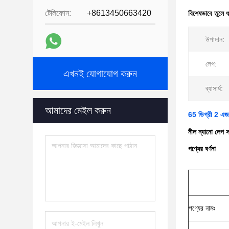
টেলিফোন:
+8613450663420
বিশেষভাবে তুলে 
উপাদান:
লেপ:
এখনই যোগাযোগ করুন
ব্যাসার্ধ:
আমাদের মেইল করুন
65 ডিগ্রী 2 এজ ট
নীল ন্যানো লেপ 
পণ্যের বর্ণনা
পণ্যের নামঃ