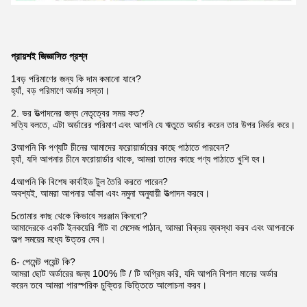
প্রায়শই জিজ্ঞাসিত প্রশ্ন
1বড় পরিমাণের জন্য কি দাম কমানো যাবে?
হ্যাঁ, বড় পরিমাণে অর্ডার সস্তা।
2. ভর উত্পাদনের জন্য নেতৃত্বের সময় কত?
সত্যি বলতে, এটা অর্ডারের পরিমাণ এবং আপনি যে ঋতুতে অর্ডার করেন তার উপর নির্ভর করে।
3আপনি কি পণ্যটি চীনের আমাদের ফরোয়ার্ডারের কাছে পাঠাতে পারবেন?
হ্যাঁ, যদি আপনার চীনে ফরোয়ার্ডার থাকে, আমরা তাদের কাছে পণ্য পাঠাতে খুশি হব।
4আপনি কি বিশেষ কার্বাইড টুল তৈরি করতে পারেন?
অবশ্যই, আমরা আপনার আঁকা এবং নমুনা অনুযায়ী উত্পাদন করবে।
5তোমার কাছ থেকে কিভাবে সরঞ্জাম কিনবো?
আমাদেরকে একটি ইনকয়েরি শীট বা মেসেজ পাঠান, আমরা বিক্রয় ব্যবস্থা করব এবং আপনাকে
অল্প সময়ের মধ্যে উত্তর দেব।
6- পেমেন্ট পয়েন্ট কি?
আমরা ছোট অর্ডারের জন্য 100% টি / টি অগ্রিম করি, যদি আপনি বিশাল মানের অর্ডার
করেন তবে আমরা পারস্পরিক চুক্তির ভিত্তিতে আলোচনা করব।