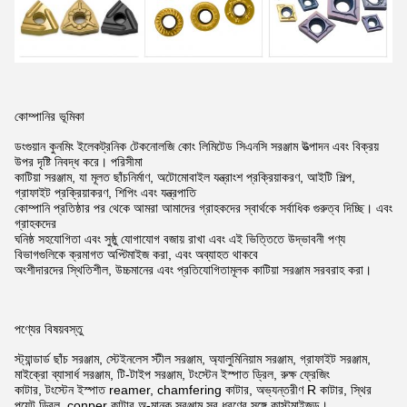
কোম্পানির ভূমিকা
ডংগুয়ান কুনমিং ইলেকট্রনিক টেকনোলজি কোং লিমিটেড সিএনসি সরঞ্জাম উত্পাদন এবং বিক্রয়
উপর দৃষ্টি নিবদ্ধ করে।
পরিসীমা
কাটিয়া সরঞ্জাম, যা মূলত ছাঁচনির্মাণ, অটোমোবাইল যন্ত্রাংশ প্রক্রিয়াকরণ, আইটি শিল্প,
গ্রাফাইট প্রক্রিয়াকরণ, শিপিং এবং
যন্ত্রপাতি
কোম্পানি প্রতিষ্ঠার পর থেকে আমরা আমাদের গ্রাহকদের স্বার্থকে সর্বাধিক গুরুত্ব দিচ্ছি।
এবং
গ্রাহকদের
ঘনিষ্ঠ সহযোগিতা এবং সুষ্ঠু যোগাযোগ বজায় রাখা এবং এই ভিত্তিতে উদ্ভাবনী পণ্য
বিভাগগুলিকে ক্রমাগত অপ্টিমাইজ করা,
এবং অব্যাহত থাকবে
অংশীদারদের স্থিতিশীল, উচ্চমানের এবং প্রতিযোগিতামূলক কাটিয়া সরঞ্জাম সরবরাহ করা।
পণ্যের বিষয়বস্তু
স্ট্যান্ডার্ড ছাঁচ সরঞ্জাম, স্টেইনলেস স্টীল সরঞ্জাম, অ্যালুমিনিয়াম সরঞ্জাম, গ্রাফাইট সরঞ্জাম,
মাইক্রো ব্যাসার্ধ সরঞ্জাম, টি-টাইপ সরঞ্জাম, টংস্টেন ইস্পাত ড্রিল,
রুক্ষ ফ্রেজিং
কাটার, টংস্টেন ইস্পাত reamer, chamfering কাটার, অভ্যন্তরীণ R কাটার, স্থির
পয়েন্ট ড্রিল, conper কাটার অ-মানক সরঞ্জাম সব ধরণের সঙ্গে কাস্টমাইজড।