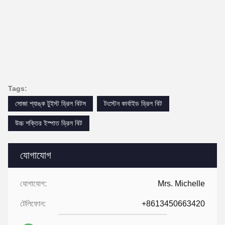
Tags:
সোজা শ্যাঙ্ক টুইস্ট ড্রিল বিটস
টংস্টেন কার্বাইড ড্রিল বিট
উচ্চ শক্তির ইস্পাত ড্রিল বিট
যোগাযোগ
যোগাযোগ:
Mrs. Michelle
টেলিফোন:
+8613450663420