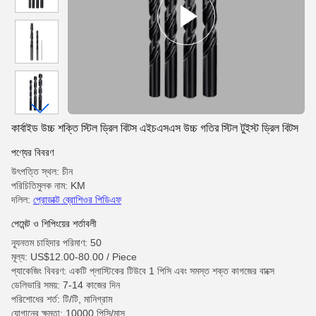
কার্বাইড উচ্চ শক্তি স্টিল ড্রিল বিটস এইচএসএস উচ্চ গতির স্টিল টুইস্ট ড্রিল বিটস
পণ্যের বিবরণ
উৎপত্তি স্থল: চীন
পরিচিতিমুলক নাম: KM
দলিল:
প্রোডাক্ট ব্রোশিওর পিডিএফ
পেমেন্ট ও শিপিংয়ের শর্তাবলী
ন্যূনতম চাহিদার পরিমাণ: 50
মূল্য: US$12.00-80.00 / Piece
প্যাকেজিং বিবরণ: একটি প্লাস্টিকের টিউবে 1 পিসি এবং সমস্ত শক্ত কাগজের বাক্সে
ডেলিভারি সময়: 7-14 কাজের দিন
পরিশোধের শর্ত: টি/টি, মানিগ্রাম
যোগানের ক্ষমতা: 10000 পিসি/মাস