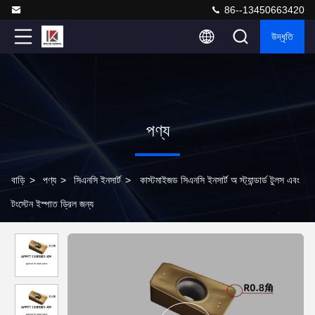
86--13450663420
উদ্ধৃতি
পণ্য
বাড়ি
>
পণ্য
>
সিএনসি ইনসার্ট
>
কাস্টমাইজড সিএনসি ইনসার্ট অ স্ট্যান্ডার্ড টুলস এবং
টংস্টেন ইস্পাত ড্রিল জন্য