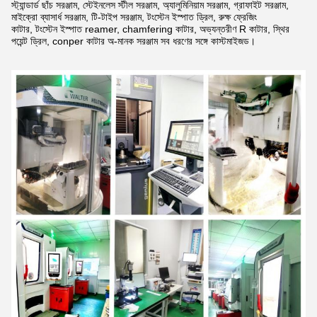
স্ট্যান্ডার্ড ছাঁচ সরঞ্জাম, স্টেইনলেস স্টীল সরঞ্জাম, অ্যালুমিনিয়াম সরঞ্জাম, গ্রাফাইট সরঞ্জাম,
মাইক্রো ব্যাসার্ধ সরঞ্জাম, টি-টাইপ সরঞ্জাম, টংস্টেন ইস্পাত ড্রিল,
রুক্ষ ফ্রেজিং
কাটার, টংস্টেন ইস্পাত reamer, chamfering কাটার, অভ্যন্তরীণ R কাটার, স্থির
পয়েন্ট ড্রিল, conper কাটার অ-মানক সরঞ্জাম সব ধরণের সঙ্গে কাস্টমাইজড।