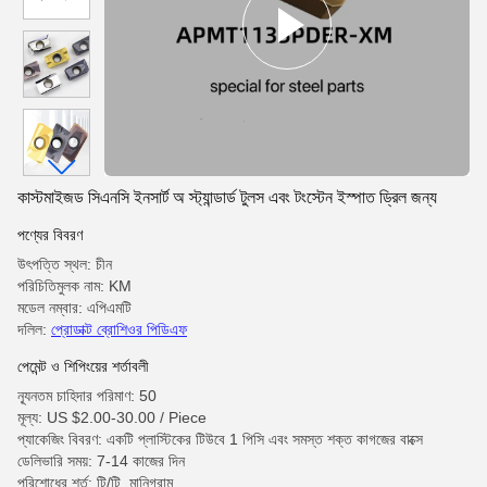
কাস্টমাইজড সিএনসি ইনসার্ট অ স্ট্যান্ডার্ড টুলস এবং টংস্টেন ইস্পাত ড্রিল জন্য
পণ্যের বিবরণ
উৎপত্তি স্থল: চীন
পরিচিতিমুলক নাম: KM
মডেল নম্বার: এপিএমটি
দলিল:
প্রোডাক্ট ব্রোশিওর পিডিএফ
পেমেন্ট ও শিপিংয়ের শর্তাবলী
ন্যূনতম চাহিদার পরিমাণ: 50
মূল্য: US $2.00-30.00 / Piece
প্যাকেজিং বিবরণ: একটি প্লাস্টিকের টিউবে 1 পিসি এবং সমস্ত শক্ত কাগজের বাক্সে
ডেলিভারি সময়: 7-14 কাজের দিন
পরিশোধের শর্ত: টি/টি, মানিগ্রাম