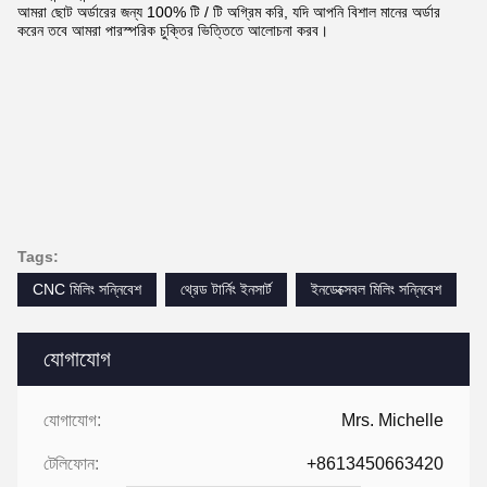
আমরা ছোট অর্ডারের জন্য 100% টি / টি অগ্রিম করি, যদি আপনি বিশাল মানের অর্ডার
করেন তবে আমরা পারস্পরিক চুক্তির ভিত্তিতে আলোচনা করব।
Tags:
CNC মিলিং সন্নিবেশ
থ্রেড টার্নিং ইনসার্ট
ইনডেক্সেবল মিলিং সন্নিবেশ
যোগাযোগ
যোগাযোগ:
Mrs. Michelle
টেলিফোন:
+8613450663420