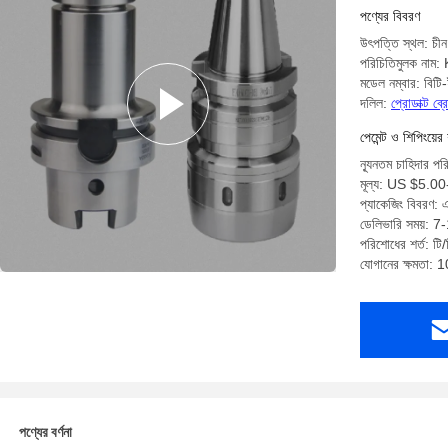
পণ্যের বিবরণ
উৎপত্তি স্থল: চীন
পরিচিতিমুলক নাম
মডেল নম্বার: বিট
দলিল:
প্রোডাক্ট ব
পেমেন্ট ও শিপিংয়ের 
ন্যূনতম চাহিদার প
মূল্য: US $5.0
প্যাকেজিং বিবরণ: 
ডেলিভারি সময়: 7
পরিশোধের শর্ত: টি/ট
যোগানের ক্ষমতা: 
পণ্যের বর্ণনা