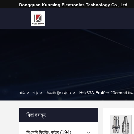
Dongguan Kunming Electronics Technology Co., Ltd.
বাড়ি
>
পণ্য
>
সিএনসি টুল হোল্ডার
>
Hsk63A-Er 40cr 20crmnti সিএনসি টুল 
বিভাগসমূহ
সিএনসি ফ্রিজিং কাটার
(194)