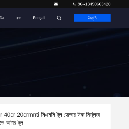
86--13450663420
ঘটনা
ব্লগ
উদ্ধৃতি
Bengali
0cr 20crmnti সিএনসি টুল হোল্ডার উচ্চ নির্ভুলতা
ইড কাটার টুল