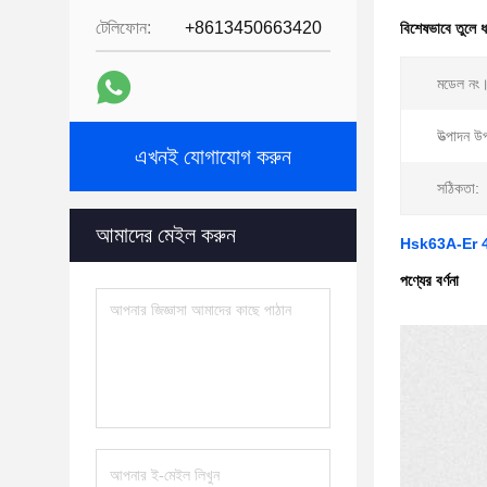
টেলিফোন:
+8613450663420
বিশেষভাবে তুলে 
মডেল নং
উত্পাদন উ
এখনই যোগাযোগ করুন
সঠিকতা:
আমাদের মেইল করুন
Hsk63A-Er 40cr 
পণ্যের বর্ণনা