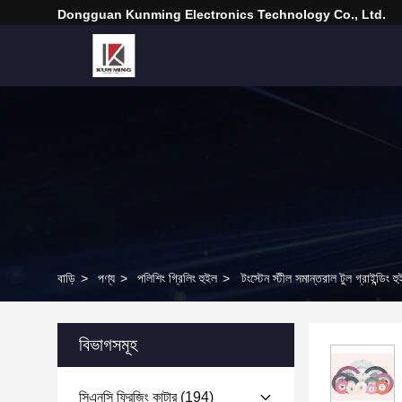
Dongguan Kunming Electronics Technology Co., Ltd.
বাড়ি
>
পণ্য
>
পলিশিং গ্রিলিং হুইল
>
টংস্টেন স্টীল সমান্তরাল টুল গ্রাইন্ডিং হু
বিভাগসমূহ
সিএনসি ফ্রিজিং কাটার
(194)