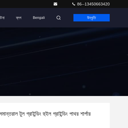
86--13450663420
ঘটনা
ব্লগ
উদ্ধৃতি
Bengali
সমান্তরাল টুল গ্রাইন্ডিং হুইল গ্রাইন্ডিং পাথর শার্পার