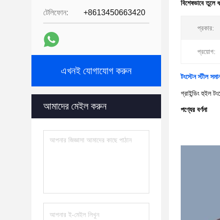
বিশেষভাবে তুলে 
টেলিফোন:
+8613450663420
প্রকার:
প্রয়োগ:
এখনই যোগাযোগ করুন
টংস্টেন স্টীল সমান
গ্রাইন্ডিং হুইল টং
আমাদের মেইল করুন
পণ্যের বর্ণনা