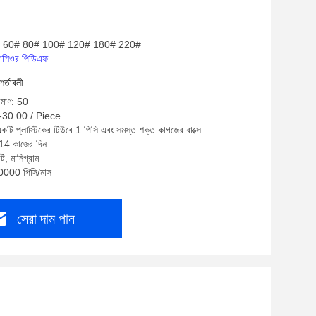
46# 60# 80# 100# 120# 180# 220#
্রোশিওর পিডিএফ
শর্তাবলী
রিমাণ: 50
0-30.00 / Piece
একটি প্লাস্টিকের টিউবে 1 পিসি এবং সমস্ত শক্ত কাগজের বাক্সে
-14 কাজের দিন
ি, মানিগ্রাম
10000 পিসি/মাস
সেরা দাম পান