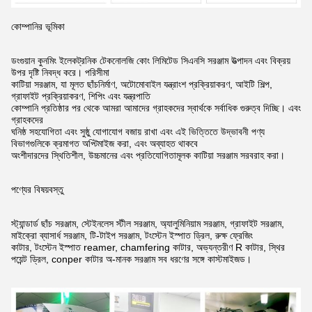
কোম্পানির ভূমিকা
ডংগুয়ান কুনমিং ইলেকট্রনিক টেকনোলজি কোং লিমিটেড সিএনসি সরঞ্জাম উত্পাদন এবং বিক্রয়
উপর দৃষ্টি নিবদ্ধ করে।
পরিসীমা
কাটিয়া সরঞ্জাম, যা মূলত ছাঁচনির্মাণ, অটোমোবাইল যন্ত্রাংশ প্রক্রিয়াকরণ, আইটি শিল্প,
গ্রাফাইট প্রক্রিয়াকরণ, শিপিং এবং
যন্ত্রপাতি
কোম্পানি প্রতিষ্ঠার পর থেকে আমরা আমাদের গ্রাহকদের স্বার্থকে সর্বাধিক গুরুত্ব দিচ্ছি।
এবং
গ্রাহকদের
ঘনিষ্ঠ সহযোগিতা এবং সুষ্ঠু যোগাযোগ বজায় রাখা এবং এই ভিত্তিতে উদ্ভাবনী পণ্য
বিভাগগুলিকে ক্রমাগত অপ্টিমাইজ করা,
এবং অব্যাহত থাকবে
অংশীদারদের স্থিতিশীল, উচ্চমানের এবং প্রতিযোগিতামূলক কাটিয়া সরঞ্জাম সরবরাহ করা।
পণ্যের বিষয়বস্তু
স্ট্যান্ডার্ড ছাঁচ সরঞ্জাম, স্টেইনলেস স্টীল সরঞ্জাম, অ্যালুমিনিয়াম সরঞ্জাম, গ্রাফাইট সরঞ্জাম,
মাইক্রো ব্যাসার্ধ সরঞ্জাম, টি-টাইপ সরঞ্জাম, টংস্টেন ইস্পাত ড্রিল,
রুক্ষ ফ্রেজিং
কাটার, টংস্টেন ইস্পাত reamer, chamfering কাটার, অভ্যন্তরীণ R কাটার, স্থির
পয়েন্ট ড্রিল, conper কাটার অ-মানক সরঞ্জাম সব ধরণের সঙ্গে কাস্টমাইজড।