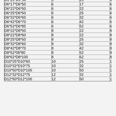
D6*17*D6*50
6
17
6
D6*22*D6*50
6
22
6
D6*25*D6*50
6
25
6
D6*32*D6*60
6
32
6
D6*42*D6*70
6
42
6
D6*52*D6*85
6
52
6
D8*22*D8*50
8
22
8
D8*22*D8*60
8
22
8
D8*25*D8*50
8
25
8
D8*32*D8*60
8
32
8
D8*42*D8*70
8
42
8
D8*52*08*80
8
52
8
D8*62*D8*100
8
62
8
D10*25*D10*60
10
25
10
D10*32*D10*75
10
32
10
D10*50*D10*100
10
50
10
D12*32*D12*75
12
32
12
D12*50*D12*100
12
50
12