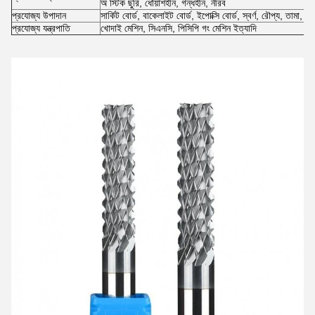
অ স্টিক ছুরি, ধোঁয়াশহীন, গন্ধহীন, নীরব
প্রযোজ্য উপাদান
সার্কিট বোর্ড, বাকেলাইট বোর্ড, ইপোক্সি বোর্ড, স্বর্ণ, রৌপ্য, তামা, ল
প্রযোজ্য যন্ত্রপাতি
খোদাই মেশিন, সিএনসি, পিসিপি গং মেশিন ইত্যাদি