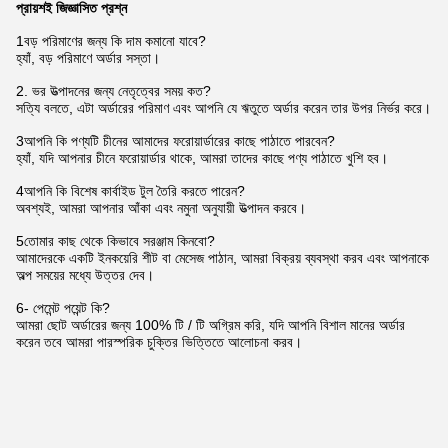
প্রায়শই জিজ্ঞাসিত প্রশ্ন
1বড় পরিমাণের জন্য কি দাম কমানো যাবে?
হ্যাঁ, বড় পরিমাণে অর্ডার সস্তা।
2. ভর উত্পাদনের জন্য নেতৃত্বের সময় কত?
সত্যি বলতে, এটা অর্ডারের পরিমাণ এবং আপনি যে ঋতুতে অর্ডার করেন তার উপর নির্ভর করে।
3আপনি কি পণ্যটি চীনের আমাদের ফরোয়ার্ডারের কাছে পাঠাতে পারবেন?
হ্যাঁ, যদি আপনার চীনে ফরোয়ার্ডার থাকে, আমরা তাদের কাছে পণ্য পাঠাতে খুশি হব।
4আপনি কি বিশেষ কার্বাইড টুল তৈরি করতে পারেন?
অবশ্যই, আমরা আপনার আঁকা এবং নমুনা অনুযায়ী উত্পাদন করবে।
5তোমার কাছ থেকে কিভাবে সরঞ্জাম কিনবো?
আমাদেরকে একটি ইনকয়েরি শীট বা মেসেজ পাঠান, আমরা বিক্রয় ব্যবস্থা করব এবং আপনাকে
অল্প সময়ের মধ্যে উত্তর দেব।
6- পেমেন্ট পয়েন্ট কি?
আমরা ছোট অর্ডারের জন্য 100% টি / টি অগ্রিম করি, যদি আপনি বিশাল মানের অর্ডার
করেন তবে আমরা পারস্পরিক চুক্তির ভিত্তিতে আলোচনা করব।