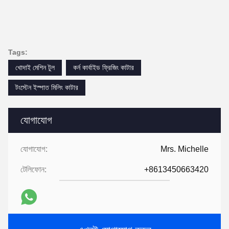
Tags:
খোদাই মেশিন টুল
কর্ন কার্বাইড ফ্রিজিং কাটার
টংস্টেন ইস্পাত মিলিং কাটার
যোগাযোগ
যোগাযোগ:
Mrs. Michelle
টেলিফোন:
+8613450663420