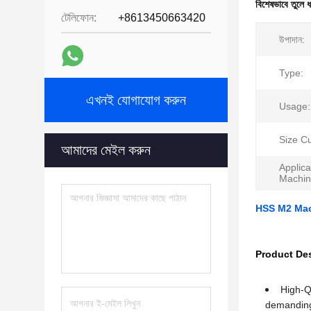
বিশেষভাবে তুলে 
টেলিফোন:
+8613450663420
উপাদান:
Type:
এখনই যোগাযোগ করুন
Usage:
Size C
আমাদের মেইল করুন
Applica
Machin
HSS M2 Mac
Product Des
High-Q
demanding