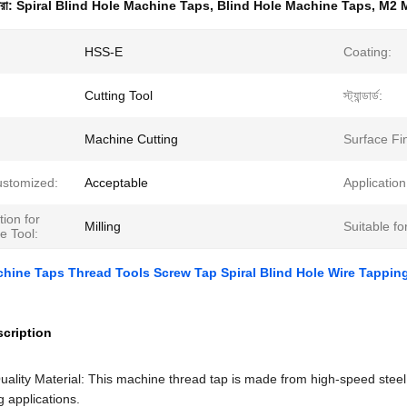
ধরা:
Spiral Blind Hole Machine Taps
,
Blind Hole Machine Taps
,
M2 
HSS-E
Coating:
Cutting Tool
স্ট্যান্ডার্ড:
Machine Cutting
Surface Fin
ustomized:
Acceptable
Application
tion for
Milling
Suitable fo
e Tool:
hine Taps Thread Tools Screw Tap Spiral Blind Hole Wire Tappin
cription
uality Material: This machine thread tap is made from high-speed steel 
 applications.