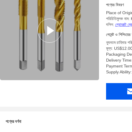
পণ্যের বিবরণ
Place of Origi
পরিচিতিমুলক নাম
দলিল:
প্রোডাক্ট ব
পেমেন্ট ও শিপিংয়ের 
ন্যূনতম চাহিদার প
মূল্য: US$12.0
Packaging Deta
Delivery Time
Payment Ter
Supply Abilit
পণ্যের বর্ণনা