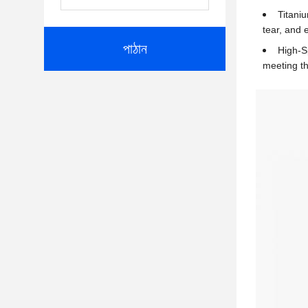
Titaniu
tear, and e
পাঠান
High-S
meeting t