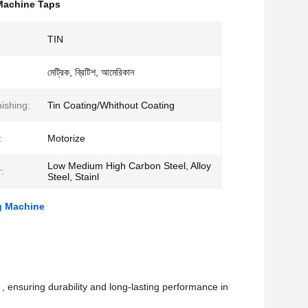
Machine Taps
TIN
মেট্রিক, ব্রিটিশ, আমেরিকান
ishing:
Tin Coating/Whithout Coating
:
Motorize
Low Medium High Carbon Steel, Alloy
r:
Steel, Stainl
g Machine
, ensuring durability and long-lasting performance in