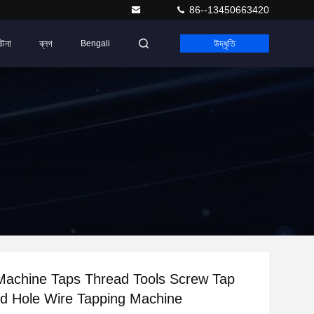
86--13450663420
ঘটনা
ব্লগ
উদ্ধৃতি
Bengali
achine Taps Thread Tools Screw Tap
ind Hole Wire Tapping Machine