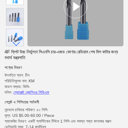
4F ফ্লিট উচ্চ নির্ভুলতা সিএনসি চার-এজড কোণার রেডিয়াম শেষ মিল কাটার জন্য
যথার্থ যন্ত্রপাতি
পণ্যের বিবরণ
উৎপত্তি স্থল: চীন
পরিচিতিমুলক নাম: KM
মডেল নম্বার: কিমি-
দলিল:
প্রোডাক্ট ব্রোশিওর পিডিএফ
পেমেন্ট ও শিপিংয়ের শর্তাবলী
ন্যূনতম চাহিদার পরিমাণ: ৫০ পিসি
মূল্য: US $5.00-60.00 / Piece
প্যাকেজিং বিবরণ: একটি প্লাস্টিকের টিউবে 1 পিসি এবং সমস্ত শক্ত কাগজের বাক্সে
ডেলিভারি সময়: 7-14 কার্যদিবস