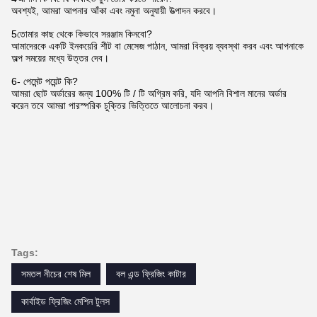
অবশ্যই, আমরা আপনার আঁকা এবং নমুনা অনুযায়ী উত্পাদন করবে।
5তোমার কাছ থেকে কিভাবে সরঞ্জাম কিনবো?
আমাদেরকে একটি ইনকয়েরি শীট বা মেসেজ পাঠান, আমরা বিক্রয় ব্যবস্থা করব এবং আপনাকে
অল্প সময়ের মধ্যে উত্তর দেব।
6- পেমেন্ট পয়েন্ট কি?
আমরা ছোট অর্ডারের জন্য 100% টি / টি অগ্রিম করি, যদি আপনি বিশাল মানের অর্ডার
করেন তবে আমরা পারস্পরিক চুক্তির ভিত্তিতে আলোচনা করব।
Tags:
সমতল নীচের শেষ মিল
বল এন্ড ফ্রিজিং কাটার
কার্বাইড ফ্রিজিং মেশিন টুলস