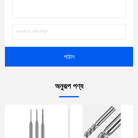
পাঠান
অনুরূপ পণ্য