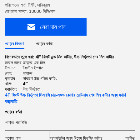
পরিশোধের শর্ত: টি/টি, মানিগ্রাম
যোগানের ক্ষমতা: 10000 পিসি/মাস
সেরা দাম পান
পণ্যের বিবরণ
পণ্যের বর্ণনা
বিশেষভাবে তুলে ধরা:
4F ফ্লিট এন্ড মিল কাটার
,
উচ্চ নির্ভুলতা শেষ মিল কাটার
মডেল নম্বর:
ডায়মন্ড এন্ড মিল
উপাদান:
টংস্টেন ইস্পাত
লেপ:
ডায়মন্ড
ব্যবহার:
সাধারণ উচ্চ গতির কাটিং
বাঁশি:
4F
যথার্থতা:
উচ্চ নির্ভুলতা
4F ফ্লিট উচ্চ নির্ভুলতা সিএনসি চার-এজড কোণার রেডিয়াম শেষ মিল কাটার জন্য যথার্থ
যন্ত্রপাতি
পণ্যের বর্ণনা
পণ্যের পরামিতি
পণ্যের নামঃ
গ্রাফাইটের জন্য বিশেষ ফ্রিজিং কাটার
প্রক্রিয়