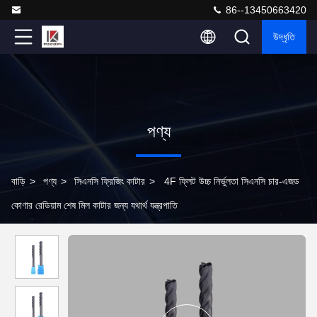
86--13450663420
উদ্ধৃতি
পণ্য
বাড়ি
>
পণ্য
>
সিএনসি ফ্রিজিং কাটার
>
4F ফ্লিট উচ্চ নির্ভুলতা সিএনসি চার-এজড
কোণার রেডিয়াম শেষ মিল কাটার জন্য যথার্থ যন্ত্রপাতি