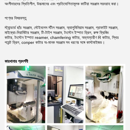
অংশীদারদের স্থিতিশীল, উচ্চমানের এবং প্রতিযোগিতামূলক কাটিয়া সরঞ্জাম সরবরাহ করা।
পণ্যের বিষয়বস্তু
স্ট্যান্ডার্ড ছাঁচ সরঞ্জাম, স্টেইনলেস স্টীল সরঞ্জাম, অ্যালুমিনিয়াম সরঞ্জাম, গ্রাফাইট সরঞ্জাম,
মাইক্রো-দিয়ামিটার সরঞ্জাম, টি-টাইপ সরঞ্জাম, টংস্টেন ইস্পাত ড্রিল, রুক্ষ ফ্রিজিং
কাটার, টংস্টেন ইস্পাত reamer, chamfering কাটার, অভ্যন্তরীণ R কাটার, স্থির
পয়েন্ট ড্রিল, conper কাটার অ-মানক সরঞ্জাম সব ধরণের সঙ্গে কাস্টমাইজড।
কারখানার প্রদর্শনী