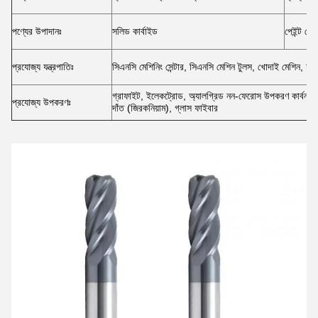
পণ্যের উপাদানঃ
সলিড কার্বাইড
পেইন্ট লেপ
প্রযোজ্য যন্ত্রপাতিঃ
সিএনসি মেশিনিং সেন্টার, সিএনসি মেশিন টুলস, খোদাই মেশিন, যথা
গ্রাফাইট, ইলেকট্রোড, অ্যালগ্রিড নন-ফেরোস উপকরণ কার্বন ফাইব
প্রযোজ্য উপকরণঃ
দাঁত (জিরকনিয়াম), গ্লাস ফাইবার